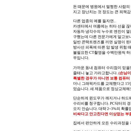
돈 때문에 병원에서 멀쩡한 사람의
지고 장난치는 것 정도는 큰 죄책감
다른 업종의 예를 들자면..
카센터에서 여름에는 히타 선을 끊
자동차 냉각수의 누수로 엔진이 열을
구했는데 다른 전문가에게 알고보니
일반 콘택트렌즈를 끼면 실명이 된
방사선 피폭에 따른 암 발생 위험 
불필요한 CT촬영을 수백만원씩 하
우입니다.
가까운 동내 컴퓨터 수리점이 믿을
줄테니 놓고 가라고합니다.
(손님이
특별한 경우가 아니면 보통 컴퓨터 
더니 그래픽카드를 교체했다고 15만
었습니다. 새 제품으로 정상교체해도
단순하게 윈도우가 깨지거나 하드
수리비를 청구합니다.
PC닥터의 
오지 안습니다
. 대략 2~3%
의 확률
비싸다고 안고친다면 이상없는 부품
집에서 편안하게 모든 수리과정을 