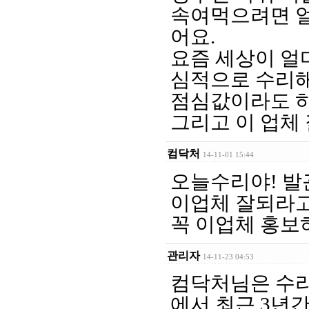
속여먹으려면 얼
어요.
요즘 세상이 얼
심적으로 수리
점심값이라도 하
그리고 이 업체 
컴닥처
14-11-01 15:44
오늘수리야! 발
이업체 잘되라고
꼭 이업체 홍보
관리자
14-11-23 04:53
컴닥처님은 수리
에서 최근 3년