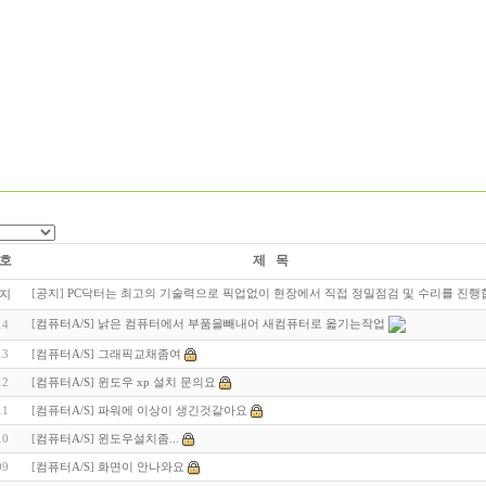
호
제 목
[
공지
]
PC닥터는 최고의 기술력으로 픽업없이 현장에서 직접 정밀점검 및 수리를 진행
지
[
컴퓨터A/S
]
낡은 컴퓨터에서 부품을빼내어 새컴퓨터로 옯기는작업
14
13
[
컴퓨터A/S
]
그래픽교채좀여
12
[
컴퓨터A/S
]
윈도우 xp 설치 문의요
11
[
컴퓨터A/S
]
파워에 이상이 생긴것같아요
10
[
컴퓨터A/S
]
윈도우설치좀...
09
[
컴퓨터A/S
]
화면이 안나와요