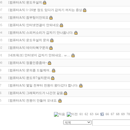
08
[
컴퓨터A/S
]
윈도우설치
07
[
컴퓨터A/S
]
1~20분 정도 있다가 값자기 꺼지는 증상
06
[
컴퓨터A/S
]
컴부팅이안되요
05
[
컴퓨터A/S
]
인터넷연결이 안되네요
04
[
컴퓨터A/S
]
스피커소리가 갑자기 안나옵니다.
03
[
컴퓨터A/S
]
운도우설치 문의
02
[
컴퓨터A/S
]
데이타복구문의
01
[
네트워크
]
인터넷이 갑자기 안되내요.. ㅠ....
00
[
컴퓨터A/S
]
정품인증좀여~
9
[
컴퓨터A/S
]
문의좀 드릴께여..
8
[
컴퓨터A/S
]
윈도우7설치문의
7
[
컴퓨터A/S
]
몇일 전부터 전원이 왔다갔다 합니다.
6
[
컴퓨터A/S
]
그래픽카드가 나간것 같음
5
[
컴퓨터A/S
]
전원이 안들어 오내요.
65
61
62
63
64
66
67
68
69
70